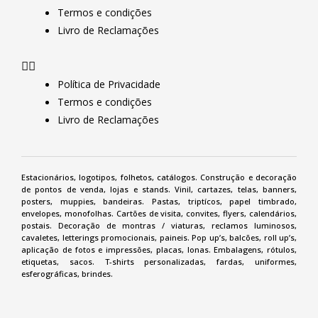
Termos e condições
Livro de Reclamações
Política de Privacidade
Termos e condições
Livro de Reclamações
Estacionários, logotipos, folhetos,
catálogos
. Construção e
decoração
de pontos de venda
,
lojas e stands.
Vinil
, cartazes, telas,
banners
,
posters
, muppies, bandeiras. Pastas, triptícos, papel timbrado,
envelopes, monofolhas.
Cartões de visita
,
convites
,
flyers
,
calendários
,
postais. Decoração de montras /
viaturas
, reclamos luminosos,
cavaletes
, letterings promocionais, paineis. Pop up’s, balcões,
roll up’s
,
aplicação de fotos e impressões, placas, lonas. Embalagens, rótulos,
etiquetas
, sacos.
T-shirts personalizadas
, fardas, uniformes,
esferográficas, brindes.