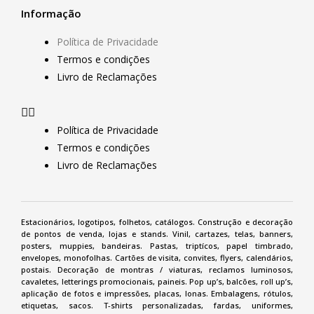
Informação
Política de Privacidade
Termos e condições
Livro de Reclamações
Política de Privacidade
Termos e condições
Livro de Reclamações
Estacionários, logotipos, folhetos,
catálogos
. Construção e
decoração
de pontos de venda
,
lojas e stands.
Vinil
, cartazes, telas,
banners
,
posters
, muppies, bandeiras. Pastas, triptícos, papel timbrado,
envelopes, monofolhas.
Cartões de visita
,
convites
,
flyers
,
calendários
,
postais. Decoração de montras /
viaturas
, reclamos luminosos,
cavaletes
, letterings promocionais, paineis. Pop up’s, balcões,
roll up’s
,
aplicação de fotos e impressões, placas, lonas. Embalagens, rótulos,
etiquetas
, sacos.
T-shirts personalizadas
, fardas, uniformes,