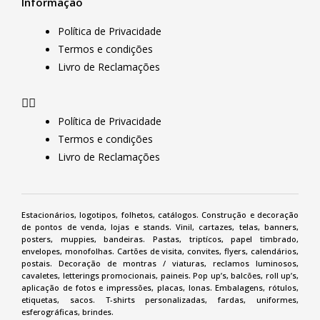
Informação
Política de Privacidade
Termos e condições
Livro de Reclamações
Política de Privacidade
Termos e condições
Livro de Reclamações
Estacionários, logotipos, folhetos,
catálogos
. Construção e
decoração
de pontos de venda
,
lojas e stands.
Vinil
, cartazes, telas,
banners
,
posters
, muppies, bandeiras. Pastas, triptícos, papel timbrado,
envelopes, monofolhas.
Cartões de visita
,
convites
,
flyers
,
calendários
,
postais. Decoração de montras /
viaturas
, reclamos luminosos,
cavaletes
, letterings promocionais, paineis. Pop up’s, balcões,
roll up’s
,
aplicação de fotos e impressões, placas, lonas. Embalagens, rótulos,
etiquetas
, sacos.
T-shirts personalizadas
, fardas, uniformes,
esferográficas, brindes.